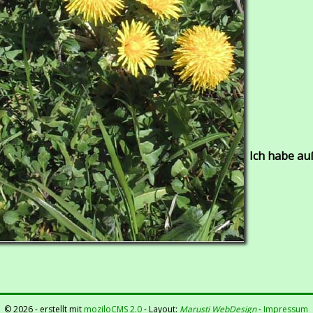
Ich habe au
©
2026 - erstellt mit
moziloCMS 2.0
- Layout:
Marusti WebDesign
-
Impressum